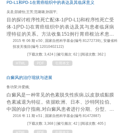
PD-L1和PD-1在胃癌组织中的表达及其临床意义
吴圣;邵婧怡;王芳;范璐璐;孙国平;
目的探讨程序性死亡配体-1(PD-L1)和程序性死亡受
体-1(PD-1)在胃癌组织中的表达及其与患者临床病
理特征的关系。方法收集151例行胃癌根治术患者
的肿瘤组织标本及其对应的74例转移淋巴结标本,以
2015 年 06 期 v.50 ; 国家自然科学基金(编号:81272739);; 安徽省科
技攻关项目(编号:12010402122)
及20例癌旁组织标本,采用免疫组织化学法检测其中
[下载次数: 3,424 ]
[被引频次: 62 ]
[阅读次数: 362 ]
PD-L1和PD-1蛋白表达,并分析其与患者各项临床指
标关系。结果 PD-L1和PD-1在胃癌细胞及癌间质淋
HTML
PDF
引用本文
巴细胞表达较癌旁组织明显升高,阳性率分别为60.9
3%和38.41%;癌旁组织不表达PDL1和PD-1;在转移
白癜风的治疗现状与进展
淋巴结的表达与对应肿瘤组织一致,一致率分别为82.
鲁功荣;许爱娥;
43%和87.84%。胃癌组织PD-L1和PD-1表达不相
白癜风是一种常见的色素脱失性疾病,以皮肤或黏膜
关。PD-L1表达与p TNM分期、浸润层面、淋巴结
色素减退为特征。依据欧洲、日本、沙特阿拉伯、
转移情况及脉管癌栓相关(P<0.05),PD-1与各临床指
中国的诊疗指南,对白癜风患者进行分期、分型、分
标不相关。结论 PD-L1和PD-1在胃癌组织中表达显
部位论证,其治疗方法主要有外用激素、钙调磷酸酶
2016 年 11 期 v.51 ; 国家自然科学基金(编号:81472887)
著升高,并与胃癌患者临床病理特征密切相关;PD-L1
抑制剂、光疗和手术移植等。白癜风的治疗仍是一
[下载次数: 3,368 ]
[被引频次: 42 ]
[阅读次数: 405 ]
可能成为预测胃癌进展和预后的新分子标志物,阻断
大难题,目前认为联合疗法治疗白癜风最为有效。
HTML
PDF
引用本文