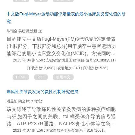
PD-L1/PD-1信号通路有望成为胃癌免疫治疗的新策
略。
中文版Fugl-Meyer运动功能评定量表的最小临床意义变化值的研
究
陈瑞全;吴建贤;沈显山;
目的建立中文版Fugl-Meyer(FM)运动功能评定量表
(上肢部分、下肢部分和总分)用于脑卒中患者运动功
能评定的最小临床意义变化值(MCID)。方法同时使
用校标法和分布法来确定中文版FM运动功能评定量
2015 年 04 期 v.50 ; 安徽省级“质量工程”项目(编号:2013tszy011)
表的MCID。结果中文版FM运动功能评定量表(上肢
[下载次数: 2,698 ]
[被引频次: 840 ]
[阅读次数: 536 ]
部分、下肢部分、总分)的组内重测信度分别为0.99
HTML
PDF
引用本文
7、0.989和0.997,组间重测信度分别为0.993、0.95
2和0.990,MCID分别为4.58、3.31和6.0。结论通过
痛风性关节炎发病的炎性机制研究进展
本研究获得了中文版FM运动功能评定量表的MCID,
潘显阳;陶金辉;李向培;
有助于临床和科研工作人员识别中文版FM运动功能
该文综述了导致痛风性关节炎发病的多种炎症细胞
评定量表用于脑卒中患者运动功能疗效评定的变化
与细胞因子之间的关联、toll样受体介导的信号通
值的真实性,能够确定是否符合临床意义的变化。
路、ATP-P2X7R通路、NALP3炎性小体等在急性
痛风性关节炎发病过程中的重要作用,急性炎症缓解
2021 年 07 期 v.56 ; 国家自然科学基金(编号：81671601、