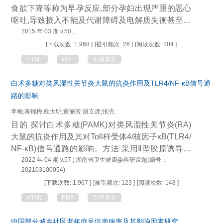
95.63%;睡眠质量领域主观睡眠质量、睡眠障碍以及
食欲下降等称为早孕反应,部分孕妇出现严重的恶心
日间功能紊乱与QOL领域一般健康状况、精力和情
呕吐,导致摄入不能及代谢障碍及电解质失衡甚至威
感职能相关。结论睡眠质量是QOL的重要影响因素,
胁患者生命的情况称为妊娠剧吐。该疾病具有显著
2015 年 03 期 v.50 ;
应采取相关措施对大学生睡眠质量进行针对性干预,
的时限性特点,但无特效治疗措施,近些年来西医从疾
[下载次数: 1,968 ]
[被引频次: 26 ]
[阅读次数: 204 ]
以提高其QOL。
病病因学入手,提出了一些新的治疗措施,祖国医学则
HTML
PDF
引用本文
通过辨证论治和针灸等治疗方法对妊娠剧吐进行了
探索性临床研究,获得了良好的临床疗效。
白术多糖对类风湿性关节炎大鼠的抗炎作用及TLR4/NF-κB信号通
路的影响
李梅;蒋锦梅;欧大明;黄丽芳;谢立虎;张济;
目的 探讨白术多糖(PAMK)对类风湿性关节炎(RA)
大鼠的抗炎作用及其对Toll样受体4/核因子κB(TLR4/
NF-κB)信号通路的影响。方法 采用Ⅱ型胶原诱导建
立RA大鼠模型，造模成功后将大鼠分为模型组、阳
2022 年 04 期 v.57 ; 湖南省卫生健康委科研课题(编号：
202103100054)
性药物组(雷公藤多苷片)、PAMK低、高剂量组，同
[下载次数: 1,967 ]
[被引频次: 123 ]
[阅读次数: 148 ]
时设置正常对照组，每组12只。给予雷公藤多苷片
或PAMK灌胃给药，1次/d,连续4周。测量大鼠体质
HTML
PDF
引用本文
量、足趾容积和关节炎指数；计算胸腺指数和脾脏
指数；HE染色观察踝关节滑膜组织病理学变化；E
中国部分城乡社区老年痴呆症患病率及其影响因素研究