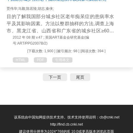
LISA法检测血清及踝关节滑膜组织中白细胞介素-1β
贾伟华;马颖;陈若陵;胡志;秦侠;
(IL-1β)、白细胞介素-6(IL-6)及肿瘤坏死因子-α(TNF-
目的了解我国部分城乡社区老年痴呆症的患病率水
α)水平；Western blot检测踝关节滑膜组织中总蛋白
平及其影响因素。方法以整群抽样的方法,调查上海
Toll样受体4(TLR4)、髓样分化因子88(MyD88)、磷
市、黑龙江省、山西省和广东省的城乡社区≥60岁
酸化核因子κB p65[p-NF-κB p65(Ser536)]及核蛋白
老年人,采用国际多中心的痴呆流行病学研究项目(1
2012 年 08 期 v.47 ; 英国ART基金会研究基金(编
NF-κB p65表达水平。结果 与正常对照组比较，模
号:ART/PPG2007B/2)
0/66)开发的老年痴呆症筛查工具和自行研制的影响
型组大鼠可见滑膜增生、层次不清等病理学改变，
[下载次数: 1,900 ]
[被引频次: 98 ]
[阅读次数: 394 ]
因素问卷开展入户调查,并用χ2检验、t检验、多因素
体质量降低(P<0.05),足趾容积、关节炎指数以及胸
Logistic回归的方法分析。结果①老年痴呆症的患病
HTML
PDF
引用本文
腺、脾脏指数升高(P<0.05),血清及踝关节滑膜组织
率为5.20%,其中女性患病率为5.80%,男性患病率为
中IL-1β、IL-6和TNF-α水平以及踝关节滑膜组织中T
4.30%;②高龄段、独身、健康自评差、有兄弟姐妹
LR4、MyD88、p-NF-κB p65和NF-κB p65蛋白表达
下一页
尾页
且不在身边、邻里关系不融洽、日常生活活动能力
水平升高(P<0.05)。与模型组比较，阳性药物组和P
(ADL)有损害等因素增加了患老年痴呆症的危险性。
AMK高剂量组大鼠踝关节滑膜组织病理学改变明显
结论重视老年痴呆症的预防和控制,积极关注具有高
改善，体质量升高(P<0.05),足趾容积、关节炎指数
龄、单身、自评状况差、邻里关系差、ADL有损害
以及胸腺、脾脏指数降低(P<0.05),血清及踝关节滑
这些特征的老年人,开展有针对性的综合干预措施。
膜组织中IL-1β、IL-6和TNF-α水平以及踝关节滑膜
该系统由中国知网提供技术支持。技术支持使用说明：cb@cnki.net
组织中TLR4、MyD88、p-NF-κB p65和NF-κB p65
http://find.cb.cnki.net
蛋白表达水平降低(P<0.05),而PAMK低剂量组大鼠
建议使用分辨率为1024*768的IE 10.0或更高版本浏览此页面