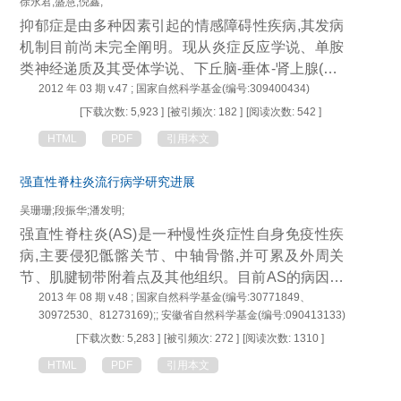
徐永君;盛慧;倪鑫;
抑郁症是由多种因素引起的情感障碍性疾病,其发病
机制目前尚未完全阐明。现从炎症反应学说、单胺
类神经递质及其受体学说、下丘脑-垂体-肾上腺(HP
A)轴功能失调学说、神经营养因子学说以及多因素
2012 年 03 期 v.47 ; 国家自然科学基金(编号:309400434)
综合作用共5个方面总结其发病机制。
[下载次数: 5,923 ]
[被引频次: 182 ]
[阅读次数: 542 ]
HTML
PDF
引用本文
强直性脊柱炎流行病学研究进展
吴珊珊;段振华;潘发明;
强直性脊柱炎(AS)是一种慢性炎症性自身免疫性疾
病,主要侵犯骶髂关节、中轴骨骼,并可累及外周关
节、肌腱韧带附着点及其他组织。目前AS的病因及
发病机制尚不明确。流行病学研究能够帮助人们认
2013 年 08 期 v.48 ; 国家自然科学基金(编号:30771849、
30972530、81273169);; 安徽省自然科学基金(编号:090413133)
识疾病的发展规律、探索病因、预防疾病。现从患
[下载次数: 5,283 ]
[被引频次: 272 ]
[阅读次数: 1310 ]
病率与发病率、性别分布、年龄分布、易感因素、
流行病学挑战等方面对AS的流行病学研究进展进行
HTML
PDF
引用本文
综述,为AS的相关研究提供更为全面的信息。