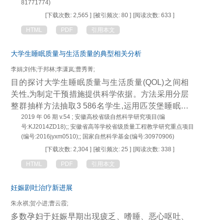
81771774)
的分子机制及秋水仙碱抑制炎症信号通路的新机制,
[下载次数: 2,565 ]
[被引频次: 80 ]
[阅读次数: 633 ]
为未来治疗急性痛风性关节炎提供了新依据。
HTML
PDF
引用本文
大学生睡眠质量与生活质量的典型相关分析
李娟;刘伟;于邦林;李潇岚;曹秀菁;
目的探讨大学生睡眠质量与生活质量(QOL)之间相
关性,为制定干预措施提供科学依据。方法采用分层
整群抽样方法抽取3 586名学生,运用匹茨堡睡眠量
表(PSQI)和健康调查简表(SF-36)分别对大学生睡眠
2019 年 06 期 v.54 ; 安徽高校省级自然科学研究项目(编
号:KJ2014ZD18);; 安徽省高等学校省级质量工程教学研究重点项目
质量和QOL进行评估。结果 QOL领域一般健康状况
(编号:2016jyxm0510);; 国家自然科学基金(编号:30970906)
得分男生高于女生(t=2.53,P<0.01),社会功能得分女
[下载次数: 2,304 ]
[被引频次: 25 ]
[阅读次数: 338 ]
生高于男生(t=-6.79,P<0.001),其余各维度得分男女
差异无统计学意义;PSQI测得男、女生睡眠质量总分
HTML
PDF
引用本文
分别为(5.03±2.65)、(5.57±2.54),两者差异有统计学
妊娠剧吐治疗新进展
意义(P<0.05);睡眠问题(PSQI≥8)检出率为18.3%。
典型相关结果显示,睡眠质量与QOL的第1、2对典型
朱永祺;贺小进;曹云霞;
相关系数分别为0.605、0.285,前两对累计贡献率为
多数孕妇于妊娠早期出现疲乏、嗜睡、恶心呕吐、